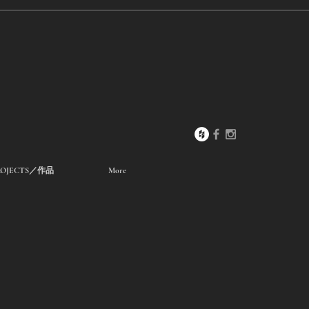
ROJECTS／作品
More