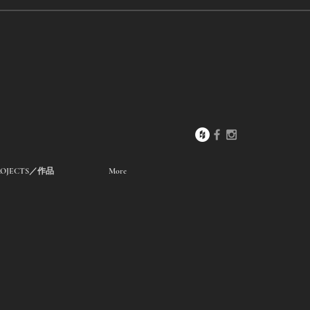
ROJECTS／作品
More